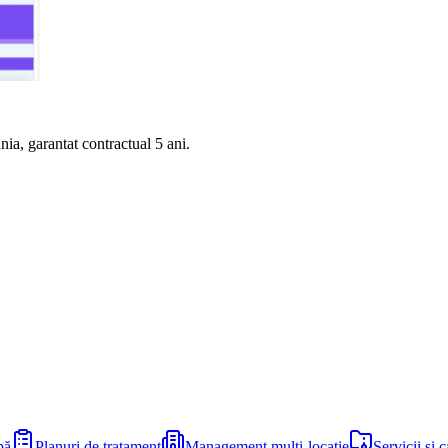
nia, garantat contractual 5 ani.
pă
Planuri de tratament
Management multi-locație
Servicii și c