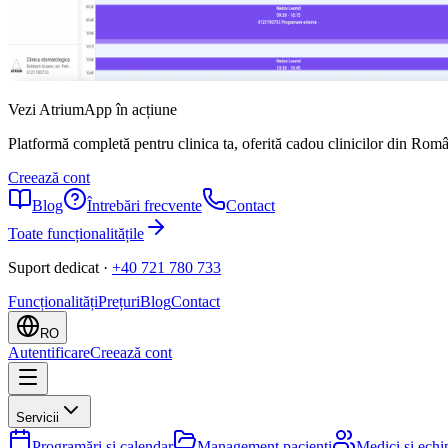
Vezi AtriumApp în acțiune
Platformă completă pentru clinica ta, oferită cadou clinicilor din Româ
Creează cont
Blog
Întrebări frecvente
Contact
Toate funcționalitățile
Suport dedicat
·
+40 721 780 733
Funcționalități
Prețuri
Blog
Contact
RO
Autentificare
Creează cont
Servicii
Programări și calendar
Management pacienți
Medici și echi