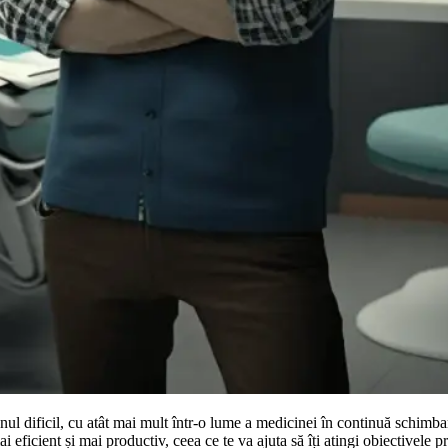
l dificil, cu atât mai mult într-o lume a medicinei în continuă schimbare
icient și mai productiv, ceea ce te va ajuta să îți atingi obiectivele prof