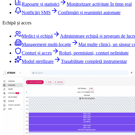
Rapoarte și statistici
Monitorizare activitate în timp real
Notificări SMS
Confirmări și reamintiri automate
Echipă și acces
Medici și echipă
Administrare echipă și program de lucr
Management multi-locație
Mai multe clinici, un singur c
Conturi și acces
Roluri, permisiuni, conturi nelimitate
Modul sterilizare
Trasabilitate completă instrumentar