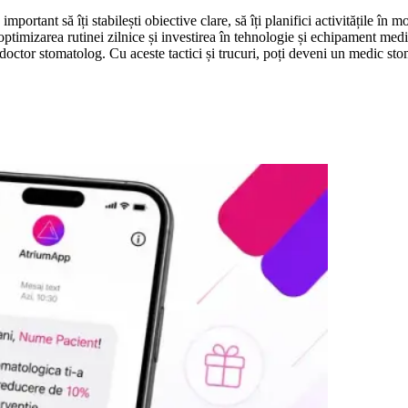
portant să îți stabilești obiective clare, să îți planifici activitățile în
optimizarea rutinei zilnice și investirea în tehnologie și echipament medi
a doctor stomatolog. Cu aceste tactici și trucuri, poți deveni un medic stom