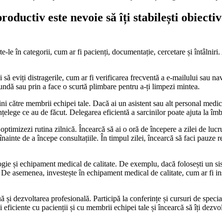
ctiv este nevoie să îți stabilești obiective c
arte-le în categorii, cum ar fi pacienți, documentație, cercetare și întâlniri
ă eviți distragerile, cum ar fi verificarea frecventă a e-mailului sau nav
ofundă sau prin a face o scurtă plimbare pentru a-ți limpezi mintea.
 către membrii echipei tale. Dacă ai un asistent sau alt personal medical
 înțelege ce au de făcut. Delegarea eficientă a sarcinilor poate ajuta la îm
optimizezi rutina zilnică. Încearcă să ai o oră de începere a zilei de lucr
înainte de a începe consultațiile. În timpul zilei, încearcă să faci pauze 
ogie și echipament medical de calitate. De exemplu, dacă folosești un si
nut. De asemenea, investește în echipament medical de calitate, cum ar fi
 și dezvoltarea profesională. Participă la conferințe și cursuri de special
ciente cu pacienții și cu membrii echipei tale și încearcă să îți dezvolți