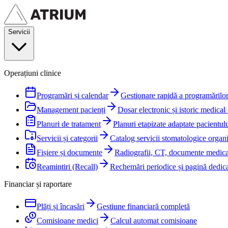
Servicii
Operațiuni clinice
Programări și calendar
Gestionare rapidă a programărilor
Management pacienți
Dosar electronic și istoric medical
Planuri de tratament
Planuri etapizate adaptate pacientul
Servicii și categorii
Catalog servicii stomatologice organ
Fișiere și documente
Radiografii, CT, documente medica
Reamintiri (Recall)
Rechemări periodice și pagină dedica
Financiar și raportare
Plăți și încasări
Gestiune financiară completă
Comisioane medici
Calcul automat comisioane