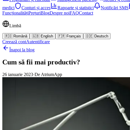
medici
Conturi și acces
Rapoarte și statistici
Notificări SMS
Funcționalități
Prețuri
Blog
Despre noi
FAQ
Contact
Limbă
🇷🇴
Română
🇬🇧
English
🇫🇷
Français
🇩🇪
Deutsch
Creează cont
Autentificare
Înapoi la blog
Cum să fii mai productiv?
26 ianuarie 2023
·
De
AtriumApp