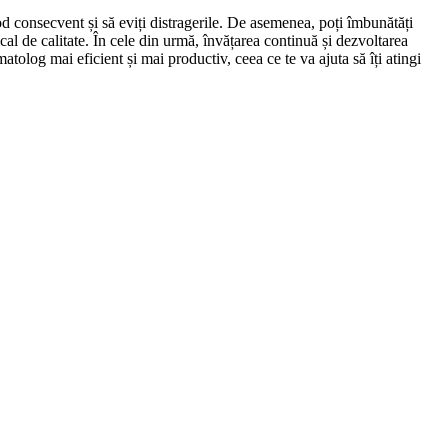
 mod consecvent și să eviți distragerile. De asemenea, poți îmbunătăți
cal de calitate. În cele din urmă, învățarea continuă și dezvoltarea
atolog mai eficient și mai productiv, ceea ce te va ajuta să îți atingi