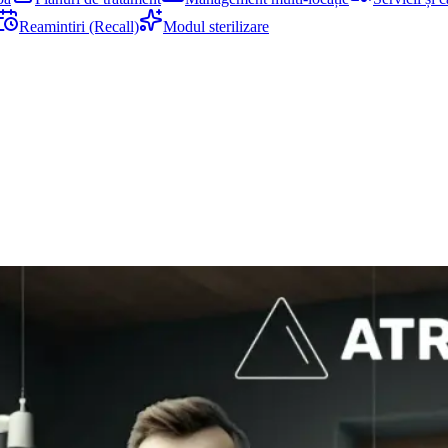
Reamintiri (Recall)
Modul sterilizare