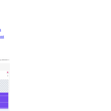
u
ont