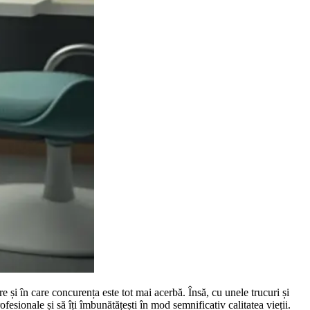
 și în care concurența este tot mai acerbă. Însă, cu unele trucuri și
esionale și să îți îmbunătățești în mod semnificativ calitatea vieții.