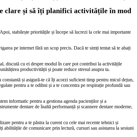
lare și să îți planifici activitățile în mod
. Apoi, stabilește prioritățile și începe să lucrezi la cele mai importante
igarea pe internet fără un scop precis. Dacă te simți tentat să te abați
, discută cu ei despre modul în care pot contribui la activitățile
bunătățirea productivității și poate reduce stresul asupra ta.
u constantă și asigură-te că îți acorzi suficient timp pentru micul dejun,
regulate pentru a te odihni și a te concentra pe respirație profundă sau
stem informatic pentru a gestiona agenda pacienților și a
 instrumente dentare de înaltă performanță și scannere dentare moderne,
izare pentru a te păstra la curent cu cele mai recente tehnici și
 abilitățile de comunicare prin lectură, cursuri sau asistarea la sesiuni