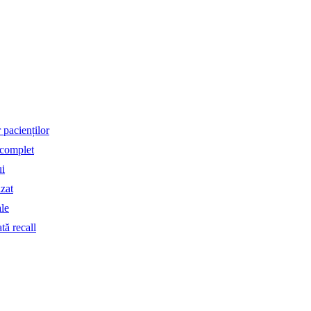
 pacienților
 complet
ui
izat
le
tă recall