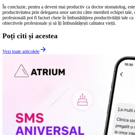
În concluzie, pentru a deveni mai productiv ca doctor stomatolog, este im
productivitatea prin delegarea unor sarcini către membrii echipei tale, 
profesională pot fi factori cheie în îmbunătățirea productivității tale c
obiectivele profesionale și să îți îmbunătățești calitatea vieții.
Poți citi și acestea
Vezi toate articolele