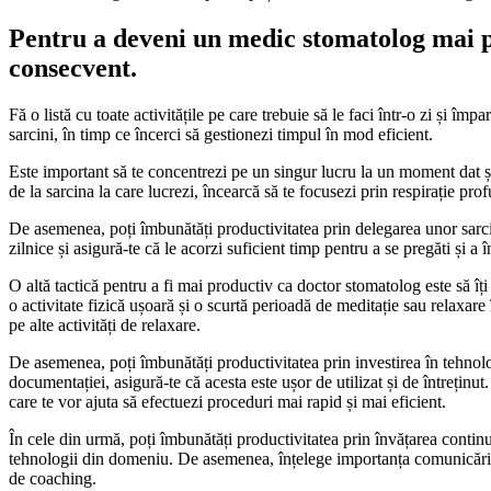
Pentru a deveni un medic stomatolog mai produ
consecvent.
Fă o listă cu toate activitățile pe care trebuie să le faci într-o zi și împ
sarcini, în timp ce încerci să gestionezi timpul în mod eficient.
Este important să te concentrezi pe un singur lucru la un moment dat și s
de la sarcina la care lucrezi, încearcă să te focusezi prin respirație pr
De asemenea, poți îmbunătăți productivitatea prin delegarea unor sarcini
zilnice și asigură-te că le acorzi suficient timp pentru a se pregăti și a
O altă tactică pentru a fi mai productiv ca doctor stomatolog este să îți 
o activitate fizică ușoară și o scurtă perioadă de meditație sau relaxare 
pe alte activități de relaxare.
De asemenea, poți îmbunătăți productivitatea prin investirea în tehnol
documentației, asigură-te că acesta este ușor de utilizat și de întreți
care te vor ajuta să efectuezi proceduri mai rapid și mai eficient.
În cele din urmă, poți îmbunătăți productivitatea prin învățarea continuă
tehnologii din domeniu. De asemenea, înțelege importanța comunicării efi
de coaching.