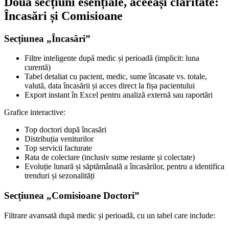
Două secțiuni esențiale, aceeași claritate:
Încasări și Comisioane
Secțiunea „Încasări”
Filtre inteligente după medic și perioadă (implicit: luna
curentă)
Tabel detaliat cu pacient, medic, sume încasate vs. totale,
valută, data încasării și acces direct la fișa pacientului
Export instant în Excel pentru analiză externă sau raportări
Grafice interactive:
Top doctori după încasări
Distribuția veniturilor
Top servicii facturate
Rata de colectare (inclusiv sume restante și colectate)
Evoluție lunară și săptămânală a încasărilor, pentru a identifica
trenduri și sezonalități
Secțiunea „Comisioane Doctori”
Filtrare avansată după medic și perioadă, cu un tabel care include: