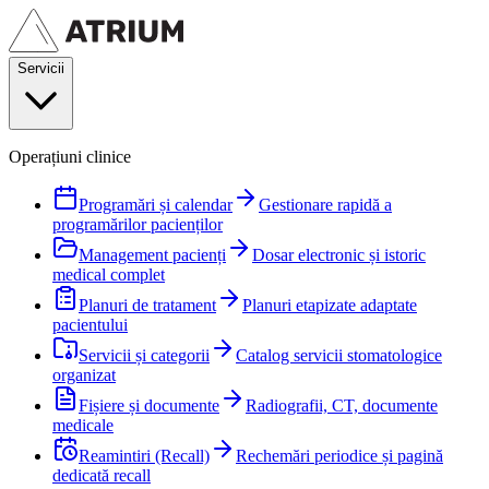
Servicii
Operațiuni clinice
Programări și calendar
Gestionare rapidă a
programărilor pacienților
Management pacienți
Dosar electronic și istoric
medical complet
Planuri de tratament
Planuri etapizate adaptate
pacientului
Servicii și categorii
Catalog servicii stomatologice
organizat
Fișiere și documente
Radiografii, CT, documente
medicale
Reamintiri (Recall)
Rechemări periodice și pagină
dedicată recall