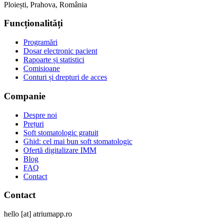
Ploiești, Prahova, România
Funcționalități
Programări
Dosar electronic pacient
Rapoarte și statistici
Comisioane
Conturi și drepturi de acces
Companie
Despre noi
Prețuri
Soft stomatologic gratuit
Ghid: cel mai bun soft stomatologic
Ofertă digitalizare IMM
Blog
FAQ
Contact
Contact
hello
[at]
atriumapp.ro