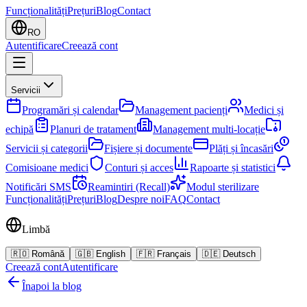
Funcționalități
Prețuri
Blog
Contact
RO
Autentificare
Creează cont
Servicii
Programări și calendar
Management pacienți
Medici și
echipă
Planuri de tratament
Management multi-locație
Servicii și categorii
Fișiere și documente
Plăți și încasări
Comisioane medici
Conturi și acces
Rapoarte și statistici
Notificări SMS
Reamintiri (Recall)
Modul sterilizare
Funcționalități
Prețuri
Blog
Despre noi
FAQ
Contact
Limbă
🇷🇴
Română
🇬🇧
English
🇫🇷
Français
🇩🇪
Deutsch
Creează cont
Autentificare
Înapoi la blog