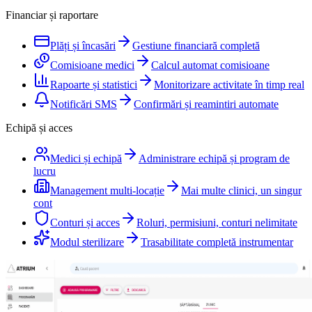
Financiar și raportare
Plăți și încasări
Gestiune financiară completă
Comisioane medici
Calcul automat comisioane
Rapoarte și statistici
Monitorizare activitate în timp real
Notificări SMS
Confirmări și reamintiri automate
Echipă și acces
Medici și echipă
Administrare echipă și program de
lucru
Management multi-locație
Mai multe clinici, un singur
cont
Conturi și acces
Roluri, permisiuni, conturi nelimitate
Modul sterilizare
Trasabilitate completă instrumentar